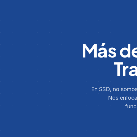
Más de
Tr
En SSD, no somos 
Nos enfocam
func